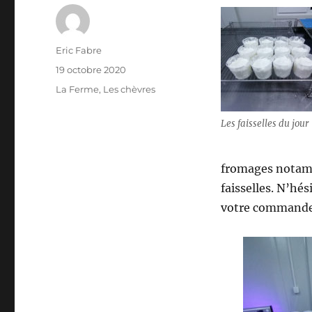
Auteur
Eric Fabre
Publié
19 octobre 2020
le
Catégories
La Ferme
,
Les chèvres
Les faisselles du jour
fromages notamme
faisselles. N’hés
votre commande