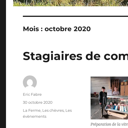
Mois :
octobre 2020
Stagiaires de com
Auteur
Eric Fabre
Publié
30 octobre 2020
le
Catégories
La Ferme
,
Les chèvres
,
Les
évènements
Préparation de la vitr