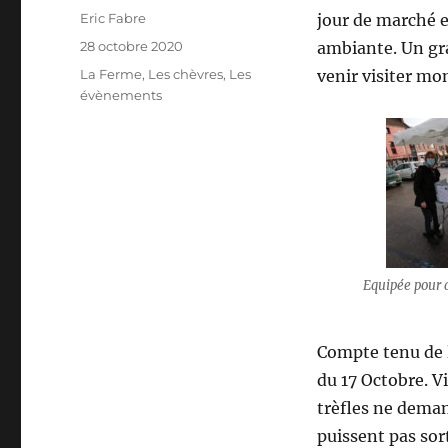
Auteur
Eric Fabre
jour de marché e
Publié
28 octobre 2020
ambiante. Un gr
le
Catégories
La Ferme
,
Les chèvres
,
Les
venir visiter mo
évènements
Equipée pour 
Compte tenu de l
du 17 Octobre. Vi
trèfles ne dema
puissent pas sor