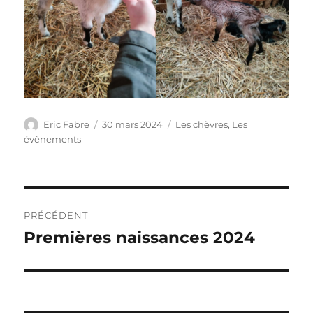
Auteur
Publié
Catégories
Eric Fabre
30 mars 2024
Les chèvres
,
Les
le
évènements
Navigation
PRÉCÉDENT
de
Premières naissances 2024
Publication
précédente :
l’article